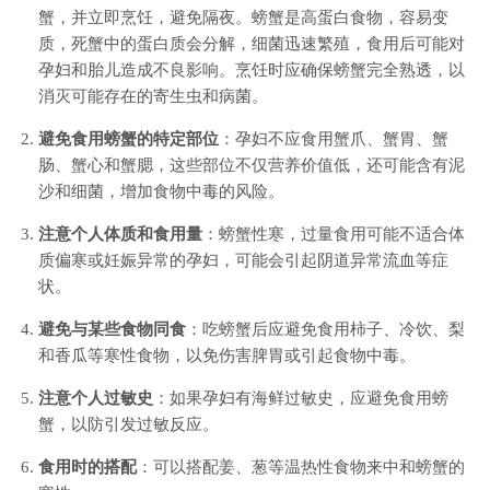
蟹，并立即烹饪，避免隔夜。螃蟹是高蛋白食物，容易变
质，死蟹中的蛋白质会分解，细菌迅速繁殖，食用后可能对
孕妇和胎儿造成不良影响。烹饪时应确保螃蟹完全熟透，以
消灭可能存在的寄生虫和病菌。
避免食用螃蟹的特定部位
：孕妇不应食用蟹爪、蟹胃、蟹
肠、蟹心和蟹腮，这些部位不仅营养价值低，还可能含有泥
沙和细菌，增加食物中毒的风险。
注意个人体质和食用量
：螃蟹性寒，过量食用可能不适合体
质偏寒或妊娠异常的孕妇，可能会引起阴道异常流血等症
状。
避免与某些食物同食
：吃螃蟹后应避免食用柿子、冷饮、梨
和香瓜等寒性食物，以免伤害脾胃或引起食物中毒。
注意个人过敏史
：如果孕妇有海鲜过敏史，应避免食用螃
蟹，以防引发过敏反应。
食用时的搭配
：可以搭配姜、葱等温热性食物来中和螃蟹的