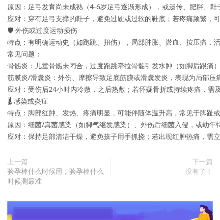
原因：足弓发育尚未成熟（4-6岁足弓逐渐形成），或遗传、肥胖、鞋子
应对：穿有足弓支撑的鞋子，避免过硬或过软的鞋底；若疼痛频繁，可
🛡️ 外伤或过度运动损伤  

特点：有明确运动史（如跑跳、扭伤），局部肿胀、淤血、按压痛，活动
常见问题：  

骨骺炎：儿童骨骺未闭合，过度跑跳牵拉骨骺引发水肿（如脚后跟痛），
筋膜炎/滑囊炎：外伤、摩擦导致足底筋膜或滑囊发炎，表现为局部压痛
应对：受伤后24小时内冷敷，之后热敷；若怀疑骨折或持续疼痛，需及
🌡️ 感染或炎症  

特点：脚部红肿、发热、疼痛明显，可能伴随体温升高，常见于脚趾或足
原因：细菌/真菌感染（如脚气继发感染）、外伤后细菌入侵，或幼年特
应对：保持足部清洁干燥，避免孩子用手抓挠；若出现红肿热痛，需
上一篇
下一篇
验孕棒什么时候用，验孕棒什么
没有了！
时候测最准