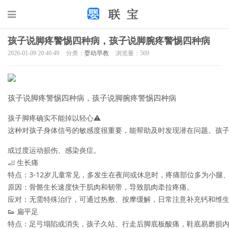
孩子说脚疼警惕四种病，孩子说脚腕疼警惕四种病
2026-01-09 20:40:49
分类：
婴幼早教
浏览量：569
孩子说脚疼警惕四种病，孩子说脚腕疼警惕四种病
孩子脚疼确实不能掉以轻心⚠️  

这种对孩子身体信号的敏感度很重要，能帮助及时发现潜在问题。孩
或过度运动损伤、感染炎症。

🦶 生长痛  

特点：3-12岁儿童常见，多发生在夜间或休息时，疼痛部位多为小腿、
原因：骨骼生长速度快于肌肉和韧带，导致肌肉牵拉疼痛。  

应对：无需特殊治疗，可通过热敷、按摩缓解，日常注意补充钙和维生
👟 扁平足  

特点：足弓塌陷或消失，孩子久站、行走后脚底板酸痛，鞋底易磨损内侧