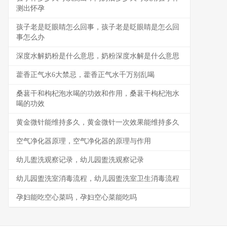
测出怀孕
孩子老是眨眼睛怎么回事，孩子老是眨眼睛是怎么回
事怎么办
深度水解奶粉是什么意思，奶粉深度水解是什么意思
藿香正气水6大禁忌，藿香正气水千万别乱喝
桑葚干和枸杞泡水喝的功效和作用，桑葚干枸杞泡水
喝的功效
黄金微针能维持多久，黄金微针一次效果能维持多久
空气净化器原理，空气净化器的原理与作用
幼儿盥洗观察记录，幼儿园盥洗观察记录
幼儿园盥洗室消毒流程，幼儿园盥洗室卫生消毒流程
孕妇能吃空心菜吗，孕妇空心菜能吃吗