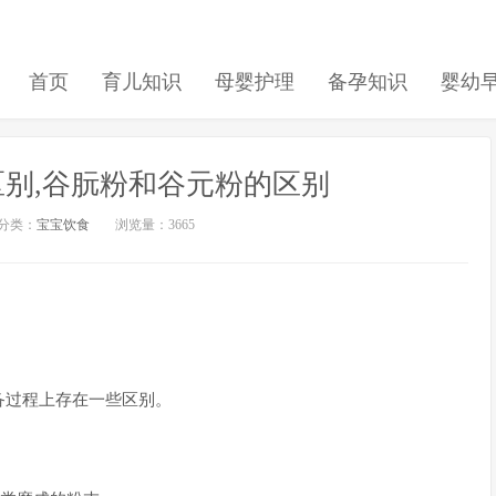
首页
育儿知识
母婴护理
备孕知识
婴幼
别,谷朊粉和谷元粉的区别
分类：
宝宝饮食
浏览量：3665
备过程上存在一些区别。