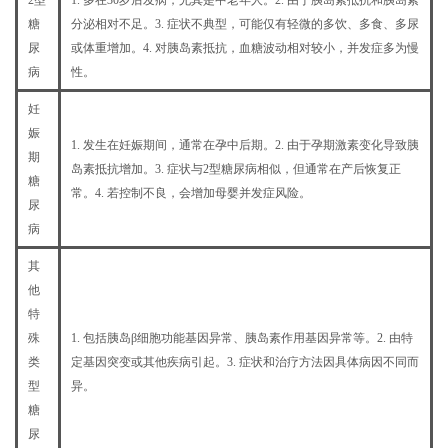
2型
1. 多在30岁后发病，尤其是中老年人。2. 由于胰岛素抵抗和胰岛素
糖
分泌相对不足。3. 症状不典型，可能仅有轻微的多饮、多食、多尿
尿
或体重增加。4. 对胰岛素抵抗，血糖波动相对较小，并发症多为慢
病
性。
妊
娠
1. 发生在妊娠期间，通常在孕中后期。2. 由于孕期激素变化导致胰
期
岛素抵抗增加。3. 症状与2型糖尿病相似，但通常在产后恢复正
糖
常。4. 若控制不良，会增加母婴并发症风险。
尿
病
其
他
特
殊
1. 包括胰岛β细胞功能基因异常、胰岛素作用基因异常等。2. 由特
类
定基因突变或其他疾病引起。3. 症状和治疗方法因具体病因不同而
型
异。
糖
尿