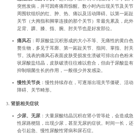
突然发病，并可因疼痛而惊醒。数小时内出现关节及关节
周围软组织的红、肿、热、痛以及活动障碍。以第一跖趾
关节（大拇指和脚掌连接的那个关节）常最先累及，此外
足背、踝、膝、指、腕、肘关节也是好发部位。
痛风石
：即尿酸盐沉积形成的大小不等、无痛性的黄白色
赘生物，多见于耳廓、第一跖趾关节、指间、掌指、肘关
节。浅表的痛风石表面皮肤受损发生溃破可排出白色粉末
状尿酸盐结晶，皮肤破溃往往难以愈合，但由于尿酸盐有
抑制细菌生长的作用，一般很少并发感染。
慢性关节炎
：慢性持续存在，可逐渐出现关节僵硬、活动
障碍、关节畸形。
肾脏相关症状
少尿、无尿
：大量尿酸结晶沉积在肾小管等处，会造成急
性尿路梗阻，出现少尿，甚至无尿的症状。时间一长，还
会引起急、慢性尿酸性肾病和尿石症。