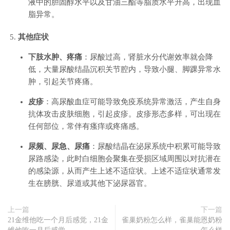
液中的胆固醇水平以及甘油三酯等脂质水平升高，出现血
脂异常。
其他症状
下肢水肿、疼痛
：尿酸过高，肾脏水分代谢效率就会降
低，大量尿酸结晶沉积关节腔内，导致小腿、脚踝异常水
肿，引起关节疼痛。
皮疹
：高尿酸血症可能导致免疫系统异常激活，产生自身
抗体攻击皮肤细胞，引起皮疹。皮疹形态多样，可出现在
任何部位，常伴有瘙痒或疼痛感。
尿频、尿急、尿痛
：尿酸结晶在泌尿系统中积累可能导致
尿路感染，此时白细胞会聚集在受损区域周围以对抗潜在
的感染源，从而产生上述不适症状。上述不适症状通常发
生在膀胱、尿道或其他下泌尿器官。
上一篇
下一篇
21金维他吃一个月后感觉，21金
雀巢奶粉怎么样，雀巢能恩奶粉