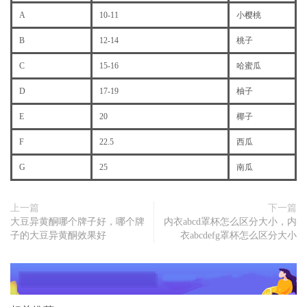
A
10-11
小樱桃
B
12-14
桃子
C
15-16
哈蜜瓜
D
17-19
柚子
E
20
椰子
F
22.5
西瓜
G
25
南瓜
上一篇
下一篇
大豆异黄酮哪个牌子好，哪个牌
内衣abcd罩杯怎么区分大小，内
子的大豆异黄酮效果好
衣abcdefg罩杯怎么区分大小