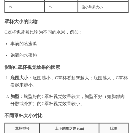
75
75C
偏小苹果大小
罩杯大小的比喻
C罩杯也常被比喻为不同的水果，例如：
丰满的哈蜜瓜
饱满的水蜜桃
影响C罩杯视觉效果的因素
底围大小
：底围越小，C罩杯看起来越大；底围越大，C罩杯
看起来越小。
胸型
：胸型好的C罩杯视觉效果较大，胸型不好（如胸部肉
分散或外扩）的C罩杯视觉效果较小。
不同罩杯大小对比
罩杯型号
上下胸围之差 (cm)
比喻