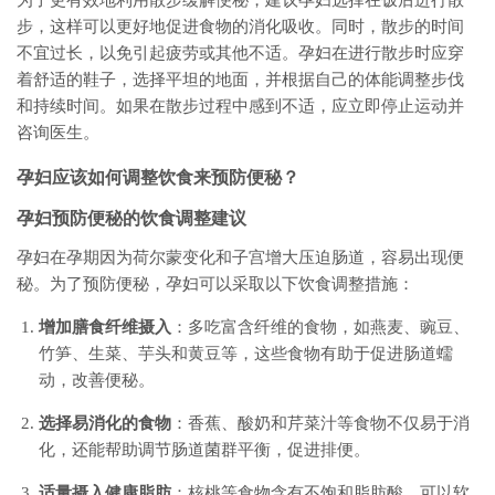
为了更有效地利用散步缓解便秘，建议孕妇选择在饭后进行散
步，这样可以更好地促进食物的消化吸收。同时，散步的时间
不宜过长，以免引起疲劳或其他不适。孕妇在进行散步时应穿
着舒适的鞋子，选择平坦的地面，并根据自己的体能调整步伐
和持续时间。如果在散步过程中感到不适，应立即停止运动并
咨询医生。
孕妇应该如何调整饮食来预防便秘？
孕妇预防便秘的饮食调整建议
孕妇在孕期因为荷尔蒙变化和子宫增大压迫肠道，容易出现便
秘。为了预防便秘，孕妇可以采取以下饮食调整措施：
增加膳食纤维摄入
：多吃富含纤维的食物，如燕麦、豌豆、
竹笋、生菜、芋头和黄豆等，这些食物有助于促进肠道蠕
动，改善便秘。
选择易消化的食物
：香蕉、酸奶和芹菜汁等食物不仅易于消
化，还能帮助调节肠道菌群平衡，促进排便。
适量摄入健康脂肪
：核桃等食物含有不饱和脂肪酸，可以软